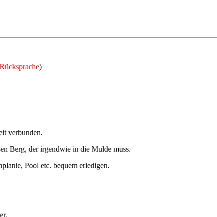
 Rücksprache
)
eit verbunden.
sen Berg, der irgendwie in die Mulde muss.
planie, Pool etc. bequem erledigen.
er.